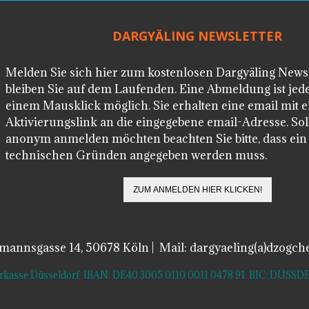
DARGYÄLING NEWSLETTER
Melden Sie sich hier zum kostenlosen Dargyäling News
bleiben Sie auf dem Laufenden. Eine Abmeldung ist jede
einem Mausklick möglich. Sie erhalten eine email mit 
Aktivierungslink an die eingegebene email-Adresse. Soll
anonym anmelden möchten beachten Sie bitte, dass ei
technischen Gründen angegeben werden muss.
lmannsgasse 14, 50678 Köln | Mail: dargyaeling(a)dzogch
arkasse Düsseldorf IBAN: DE40 3005 0110 0011 0478 91 BIC: DUS