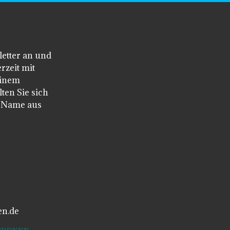
letter an und
rzeit mit
einem
ten Sie sich
n Name aus
en.de