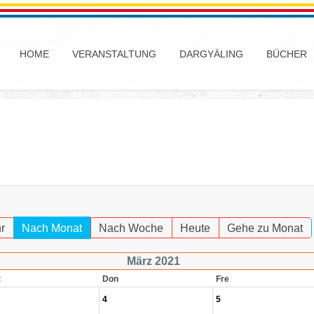
HOME
VERANSTALTUNG
DARGYÄLING
BÜCHER
r
Nach Monat
Nach Woche
Heute
Gehe zu Monat
März 2021
t
Don
Fre
4
5