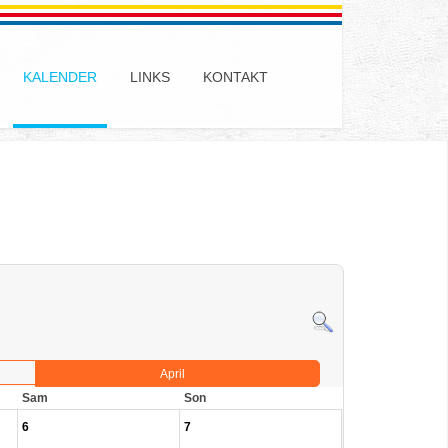
KALENDER
LINKS
KONTAKT
April
Sam
Son
6
7