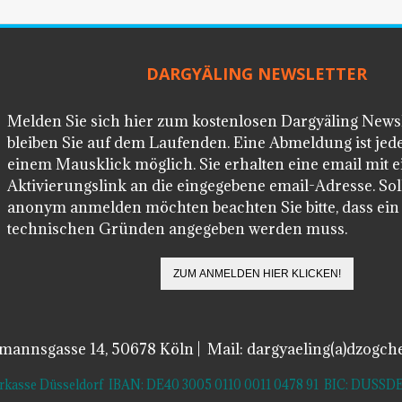
DARGYÄLING NEWSLETTER
Melden Sie sich hier zum kostenlosen Dargyäling News
bleiben Sie auf dem Laufenden. Eine Abmeldung ist jede
einem Mausklick möglich. Sie erhalten eine email mit 
Aktivierungslink an die eingegebene email-Adresse. Soll
anonym anmelden möchten beachten Sie bitte, dass ei
technischen Gründen angegeben werden muss.
lmannsgasse 14, 50678 Köln | Mail: dargyaeling(a)dzogch
arkasse Düsseldorf IBAN: DE40 3005 0110 0011 0478 91 BIC: DUS