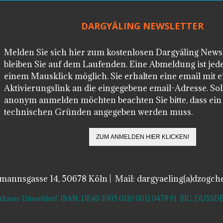
DARGYÄLING NEWSLETTER
Melden Sie sich hier zum kostenlosen Dargyäling News
bleiben Sie auf dem Laufenden. Eine Abmeldung ist jede
einem Mausklick möglich. Sie erhalten eine email mit 
Aktivierungslink an die eingegebene email-Adresse. Soll
anonym anmelden möchten beachten Sie bitte, dass ei
technischen Gründen angegeben werden muss.
lmannsgasse 14, 50678 Köln | Mail: dargyaeling(a)dzogch
arkasse Düsseldorf IBAN: DE40 3005 0110 0011 0478 91 BIC: DUS